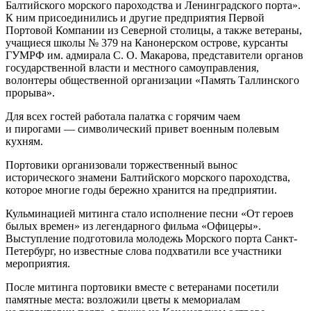
Балтийского морского пароходства и Ленинградского порта».
К ним присоединились и другие предприятия Первой
Портовой Компании из Северной столицы, а также ветераны,
учащиеся школы № 379 на Канонерском острове, курсанты
ГУМРФ им. адмирала С. О. Макарова, представители органов
государственной власти и местного самоуправления,
волонтеры общественной организации «Память Таллинского
прорыва».
Для всех гостей работала палатка с горячим чаем
и пирогами — символический привет военным полевым
кухням.
Портовики организовали торжественный вынос
исторического знамени Балтийского морского пароходства,
которое многие годы бережно хранится на предприятии.
Кульминацией митинга стало исполнение песни «От героев
былых времен» из легендарного фильма «Офицеры».
Выступление подготовила молодежь Морского порта Санкт-
Петербург, но известные слова подхватили все участники
мероприятия.
После митинга портовики вместе с ветеранами посетили
памятные места: возложили цветы к мемориалам