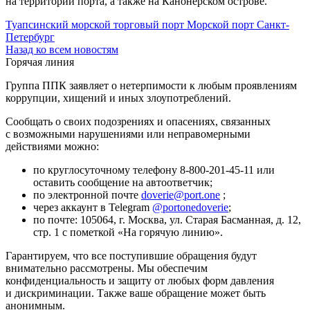
на территории порта, а также на Канонерском острове.
Туапсинский морской торговый порт
Морской порт Санкт-
Петербург
Назад ко всем новостям
Горячая линия
Группа ППК заявляет о нетерпимости к любым проявлениям
коррупции, хищений и иных злоупотреблений.
Сообщать о своих подозрениях и опасениях, связанных
с возможными нарушениями или неправомерными
действиями можно:
по круглосуточному телефону
8-800-201-45-11
или
оставить сообщение на автоответчик;
по электронной почте
doverie@port.one
;
через аккаунт в Telegram
@portonedoverie
;
по почте: 105064, г. Москва, ул. Старая Басманная, д. 12,
стр. 1 с пометкой «На горячую линию».
Гарантируем, что все поступившие обращения будут
внимательно рассмотрены. Мы обеспечим
конфиденциальность и защиту от любых форм давления
и дискриминации. Также ваше обращение может быть
анонимным.