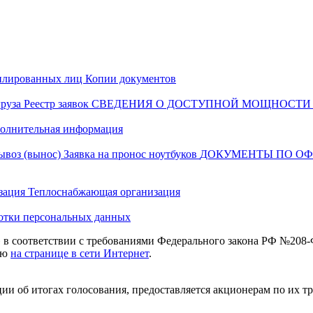
илированных лиц
Копии документов
груза
Реестр заявок
СВЕДЕНИЯ О ДОСТУПНОЙ МОЩНОСТИ 
олнительная информация
вывоз (вынос)
Заявка на пронос ноутбуков
ДОКУМЕНТЫ ПО О
изация
Теплоснабжающая организация
отки персональных данных
в соответствии с требованиями Федерального закона РФ №208-
ию
на странице в сети Интернет
.
и об итогах голосования, предоставляется акционерам по их 