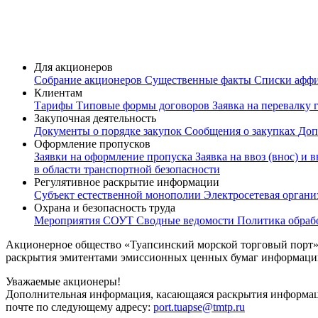
Для акционеров
Собрание акционеров
Существенные факты
Списки афф
Клиентам
Тарифы
Типовые формы договоров
Заявка на перевалку 
Закупочная деятельность
Документы о порядке закупок
Сообщения о закупках
Доп
Оформление пропусков
Заявки на оформление пропуска
Заявка на ввоз (внос) и 
в области транспортной безопасности
Регулятивное раскрытие информации
Субъект естественной монополии
Электросетевая орган
Охрана и безопасность труда
Мероприятия СОУТ
Сводные ведомости
Политика обраб
Акционерное общество «Туапсинский морской торговый порт» 
раскрытия эмитентами эмиссионных ценных бумаг информац
Уважаемые акционеры!
Дополнительная информация, касающаяся раскрытия информаци
почте по следующему адресу:
port.tuapse@tmtp.ru